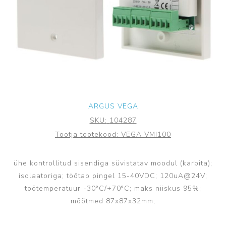
ARGUS VEGA
SKU:
104287
Tootja tootekood:
VEGA VMI100
ühe kontrollitud sisendiga süvistatav moodul (karbita);
isolaatoriga; töötab pingel 15-40VDC; 120uA@24V;
töötemperatuur -30°C/+70°C; maks niiskus 95%;
mõõtmed 87x87x32mm;