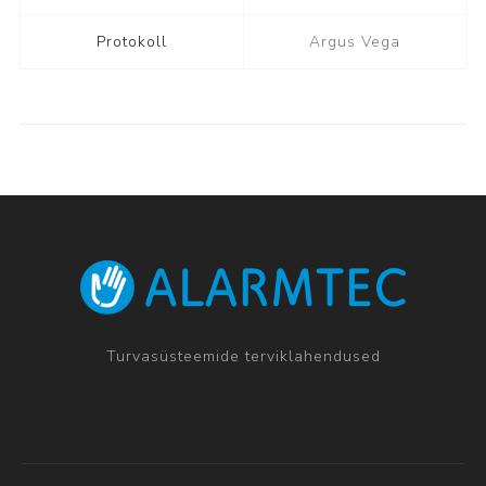
Protokoll
Argus Vega
Turvasüsteemide terviklahendused