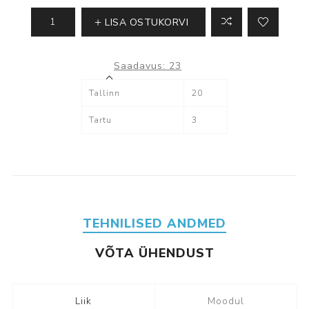
LISA OSTUKORVI
Saadavus:
23
Tallinn
20
Tartu
3
TEHNILISED ANDMED
VÕTA ÜHENDUST
Liik
Moodul