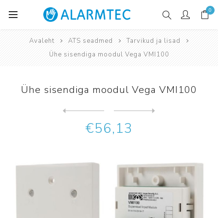
0
Avaleht
ATS seadmed
Tarvikud ja lisad
Ühe sisendiga moodul Vega VMI100
Ühe sisendiga moodul Vega VMI100
Järgmine
toode
Eelmine toode
Ühe väljundi ja sisendiga m...
€56,13