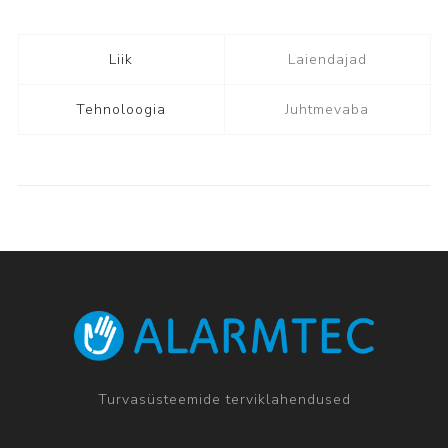
Liik
Laiendajad
Tehnoloogia
Juhtmevaba
Turvasüsteemide terviklahendused