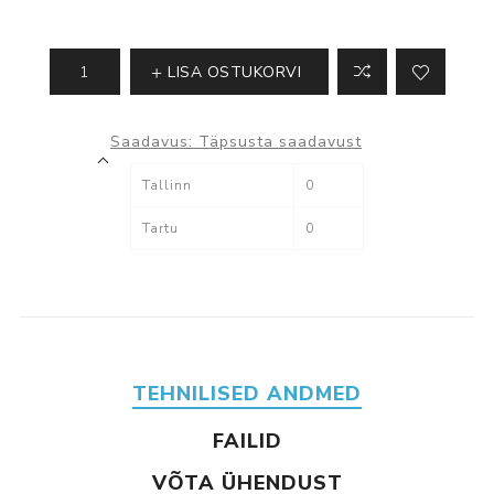
LISA OSTUKORVI
Saadavus:
Täpsusta saadavust
Tallinn
0
Tartu
0
TEHNILISED ANDMED
FAILID
VÕTA ÜHENDUST