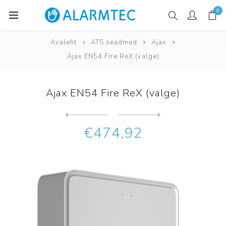
0
Avaleht
ATS seadmed
Ajax
Ajax EN54 Fire ReX (valge)
Ajax EN54 Fire ReX (valge)
Järgmine
toode
Eelmine toode
Ajax EN54 Manual Call Point...
€474,92