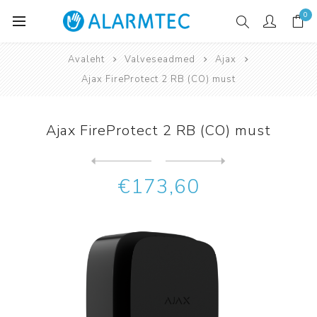
0
Avaleht
Valveseadmed
Ajax
Ajax FireProtect 2 RB (CO) must
Ajax FireProtect 2 RB (CO) must
Järgmine
toode
Eelmine toode
Ajax FireProtect 2 RB (CO) ...
€173,60