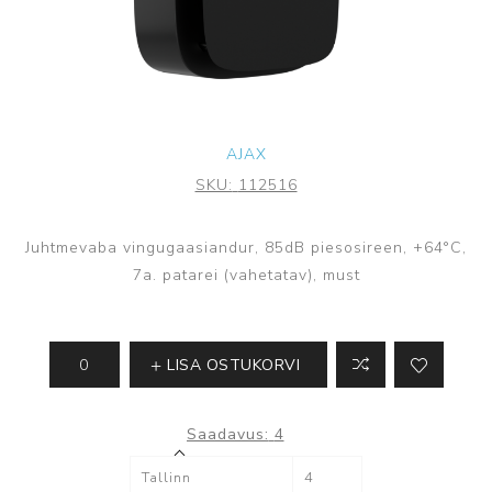
AJAX
SKU:
112516
Juhtmevaba vingugaasiandur, 85dB piesosireen, +64°С,
7a. patarei (vahetatav), must
LISA OSTUKORVI
Saadavus:
4
Tallinn
4