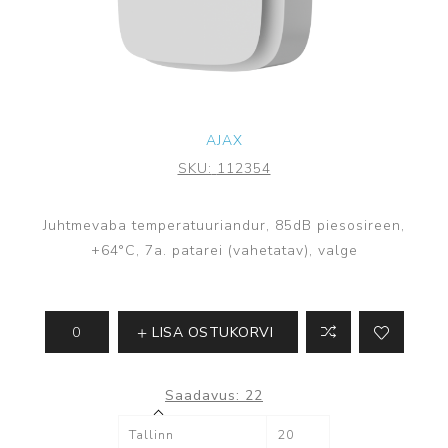
AJAX
SKU:
112354
Juhtmevaba temperatuuriandur, 85dB piesosireen,
+64°С, 7a. patarei (vahetatav), valge
LISA OSTUKORVI
Saadavus:
22
Tallinn
20