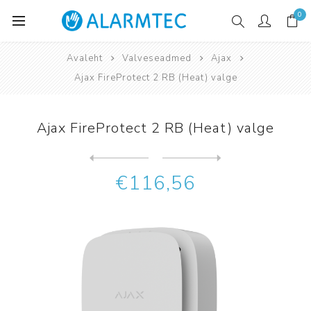
0
Avaleht
Valveseadmed
Ajax
Ajax FireProtect 2 RB (Heat) valge
Ajax FireProtect 2 RB (Heat) valge
Järgmine
toode
Eelmine toode
Ajax FireProtect 2 RB (Heat...
€116,56