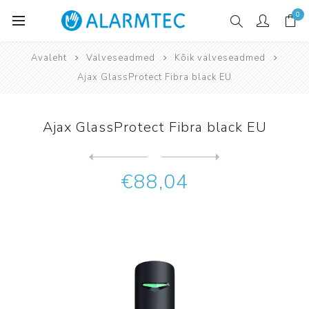
0
Avaleht
Valveseadmed
Kõik valveseadmed
Ajax GlassProtect Fibra black EU
Ajax GlassProtect Fibra black EU
Järgmine
toode
Eelmine toode
Ajax GlassProtect Fibra whi...
€88,04