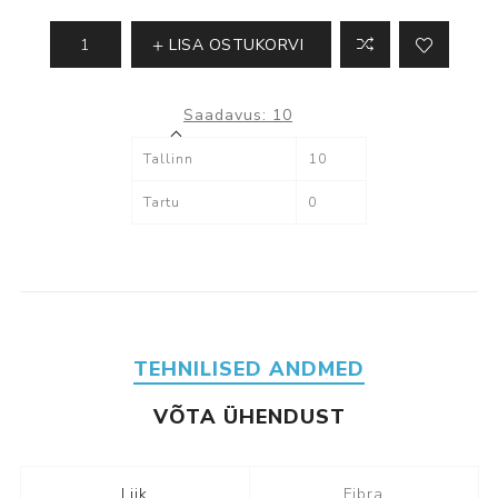
LISA OSTUKORVI
Saadavus:
10
Tallinn
10
Tartu
0
TEHNILISED ANDMED
VÕTA ÜHENDUST
Liik
Fibra