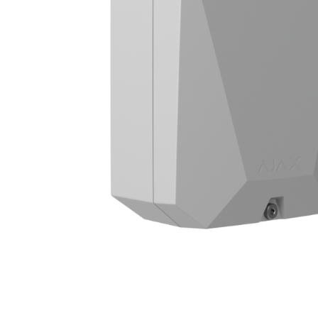
Forteza
Alean
Vaata kõi
Andmesa
Synology
Tulekust
Pulberkus
Süsihapp