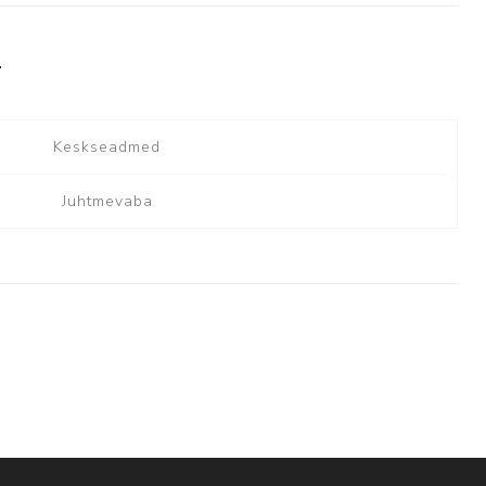
T
Keskseadmed
Juhtmevaba