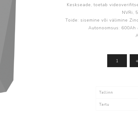
Keskseade, toetab videoverifits
IMOU - kaamerad
NVRi, 5
Toide: sisemine või välimine Zin
Dahua tarkvara
ki
Autonoomsus: 600Ah a
Vaata kõiki
A
lvestus
Tarvikud
Kaablid
Akud
utid
Tallinn
Tartu
tutid
egaaskustutid