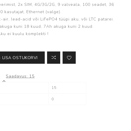
Kõik ATS seadmed
eerimist, 2x SIM, 4G/3G/2G, 9 valveala, 100 seadet, 36
0 kasutajat, Ethernet (valge).
c-air, lead-acid või LiFePO4 tüüpi aku, või LTC patarei.
kuga kuni 18 kuud, 7Ah akuga kuni 2 kuud.
ku ei kuulu komplekti !
Milestone
LISA OSTUKORVI
XProtect
Saadavus:
15
15
0