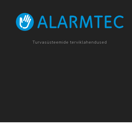
Turvasüsteemide terviklahendused