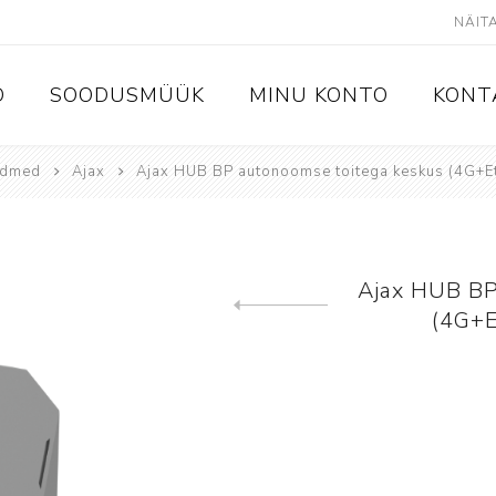
D
SOODUSMÜÜK
MINU KONTO
KONT
admed
Ajax
Ajax HUB BP autonoomse toitega keskus (4G+Et
admed
Videovalve
IP kaamerad
IP salvestid
Ajax HUB BP
(4G+E
Eelmine toode
Analoogkaamerad ja HD-CVI
salvestid
Kõvakettad ja mälukaardid
Ekraanid ja monitorid
Switchid
Kaamerate kinnitused