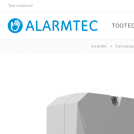
Tere tulemast!
TOOTE
Avaleht
Valvese
Valvese
Ajax
Paradox
Pyronix
Protégé
Suprema
Rosslare
Tiso