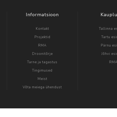
Informatsioon
Kaupl
Kontakt
Tallinna e
Projektid
Tartu es
RMA
Pärnu es
Droonitõrje
Jõhvi es
Tarne ja tagastus
RM
Tingimused
Meist
Võta meiega ühendust