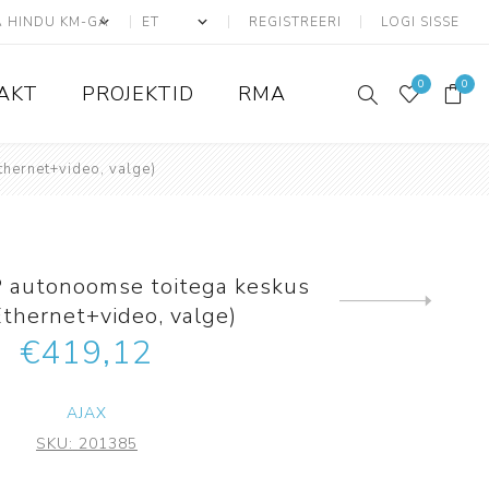
REGISTREERI
LOGI SISSE
0
0
AKT
PROJEKTID
RMA
hernet+video, valge)
ATS seadmed
Adresseeritavad
 autonoomse toitega keskus
Konvensionaalsed
Järgmine
thernet+video, valge)
toode
Liiniandurid
€419,12
ATS Kaablid
Tarvikud ja lisad
AJAX
Juhtmevabad
SKU:
201385
Ajax