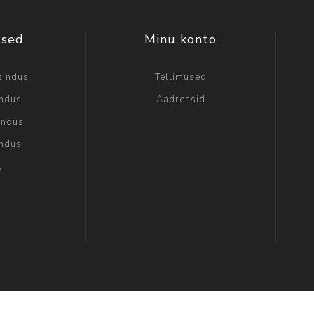
used
Minu konto
sindus
Tellimused
indus
Aadressid
indus
indus
A