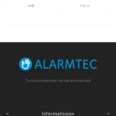
Liik
Fibra
Turvasüsteemide terviklahendused
Informatsioon