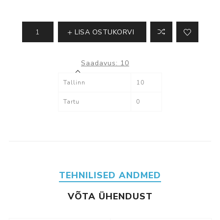
LISA OSTUKORVI
Saadavus:
10
Tallinn
10
Tartu
0
TEHNILISED ANDMED
VÕTA ÜHENDUST