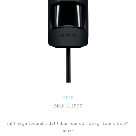
AJAX
SKU:
111597
Juhtmega loomakindel liikumisandur, 20kg, 12m x 88.5°,
must