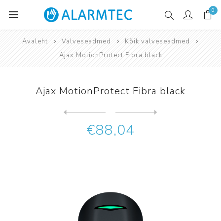
0
Avaleht
Valveseadmed
Kõik valveseadmed
Ajax MotionProtect Fibra black
Ajax MotionProtect Fibra black
Järgmine
toode
Eelmine toode
Ajax MotionProtect Fibra wh...
€88,04