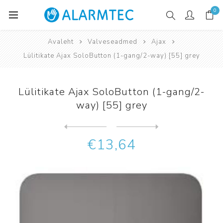
0
Avaleht
Valveseadmed
Ajax
Lülitikate Ajax SoloButton (1-gang/2-way) [55] grey
Lülitikate Ajax SoloButton (1-gang/2-
way) [55] grey
Järgmine
toode
Eelmine toode
Lülitikate Ajax SoloButton ...
€13,64