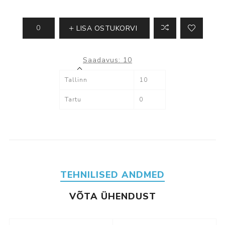
LISA OSTUKORVI
Saadavus:
10
Tallinn
10
Tartu
0
TEHNILISED ANDMED
VÕTA ÜHENDUST