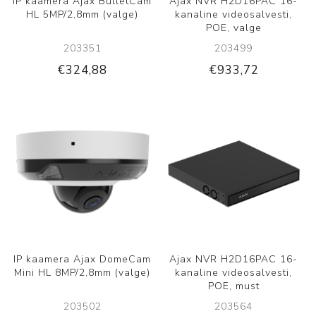
IP kaamera Ajax BulletCam
Ajax NVR H2D16PAC 16-
HL 5MP/2,8mm (valge)
kanaline videosalvesti,
POE, valge
203351
203499
€324,88
€933,72
IP kaamera Ajax DomeCam
Ajax NVR H2D16PAC 16-
Mini HL 8MP/2,8mm (valge)
kanaline videosalvesti,
POE, must
203502
203564