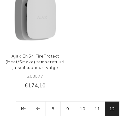
Ajax EN54 FireProtect
(Heat/Smoke) temperatuuri
ja suitsuandur, valge
203577
€174,10
8
9
10
11
12