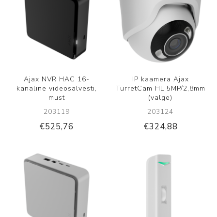
Ajax NVR HAC 16-
IP kaamera Ajax
kanaline videosalvesti,
TurretCam HL 5MP/2,8mm
must
(valge)
203119
203124
€525,76
€324,88