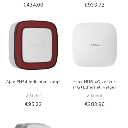
€434,00
€933,72
Ajax EN54 Indicator, valge
Ajax HUB 4G keskus
(4G+Ethernet, valge)
203567
203568
€95,23
€283,96