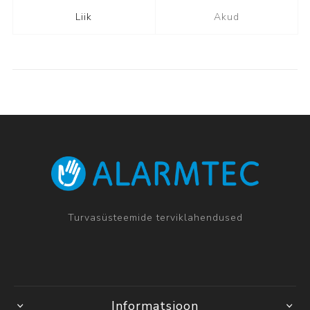
Liik
Akud
Turvasüsteemide terviklahendused
Informatsioon