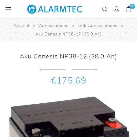
0
Avaleht
Valveseadmed
Kõik valveseadmed
Aku Genesis NP38-12 (38,0 Ah)
Aku Genesis NP38-12 (38,0 Ah)
Järgmine
toode
Eelmine toode
€175,69