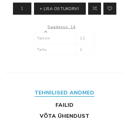
LISA OSTUKORVI
Saadavus:
14
Tallinn
12
Tartu
2
TEHNILISED ANDMED
FAILID
VÕTA ÜHENDUST