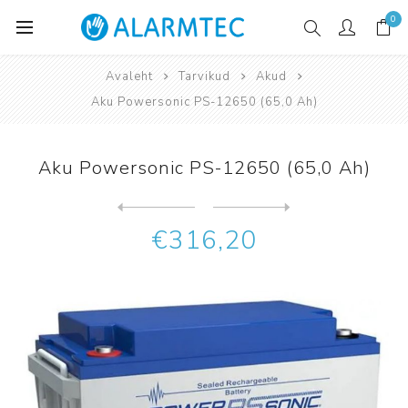
0
Avaleht
Tarvikud
Akud
Aku Powersonic PS-12650 (65,0 Ah)
Aku Powersonic PS-12650 (65,0 Ah)
Järgmine
toode
Eelmine toode
Ajax EN54 Internal Battery ...
€316,20