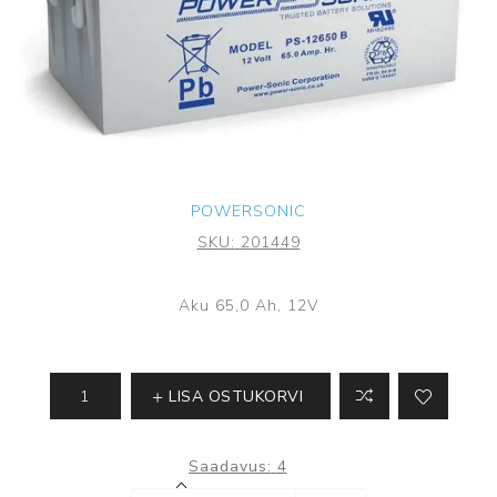
POWERSONIC
SKU:
201449
Aku 65,0 Ah, 12V
LISA OSTUKORVI
Saadavus:
4