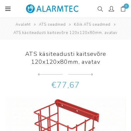
0
Avaleht
ATS seadmed
Kõik ATS seadmed
ATS käsiteadusti kaitsevõre 120x120x80mm, avatav
ATS käsiteadusti kaitsevõre
120x120x80mm, avatav
Järgmine
toode
Eelmine toode
€77,67