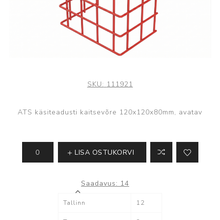
SKU:
111921
ATS käsiteadusti kaitsevõre 120x120x80mm, avatav
LISA OSTUKORVI
Saadavus:
14
Tallinn
12