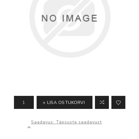
LISA OSTUKORVI
Saadavus:
Täpsusta saadavust