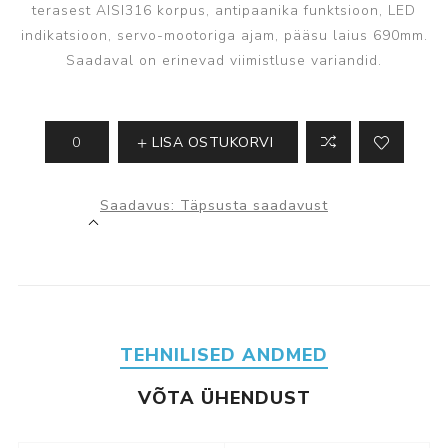
terasest AISI316 korpus, antipaanika funktsioon, LED
indikatsioon, servo-mootoriga ajam, pääsu laius 690mm.
Saadaval on erinevad viimistluse variandid.
LISA OSTUKORVI
Saadavus:
Täpsusta saadavust
TEHNILISED ANDMED
VÕTA ÜHENDUST