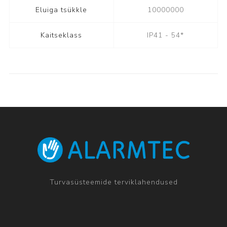
Eluiga tsükkle
10000000
Kaitseklass
IP41 - 54*
Turvasüsteemide terviklahendused