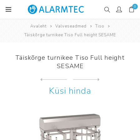
0
Avaleht
Valveseadmed
Tiso
Täiskõrge turnikee Tiso Full height SESAME
Täiskõrge turnikee Tiso Full height
SESAME
Järgmine
toode
Eelmine toode
Täiskõrge turnikee Tiso Ful...
Küsi hinda