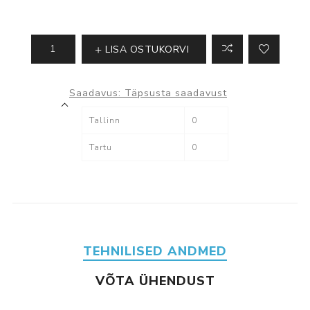
LISA OSTUKORVI
Saadavus:
Täpsusta saadavust
Tallinn
0
Tartu
0
TEHNILISED ANDMED
VÕTA ÜHENDUST