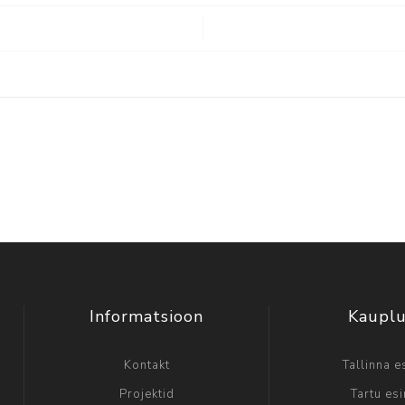
Informatsioon
Kaupl
Kontakt
Tallinna e
Projektid
Tartu es