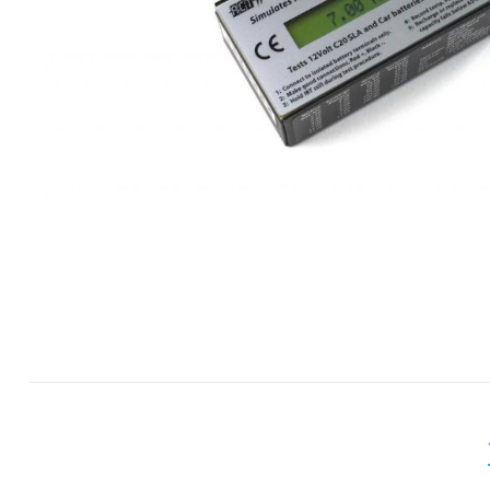
Forteza
Alean
Vaata kõi
Andmesa
Synology
Tulekust
Pulberkus
Süsihapp