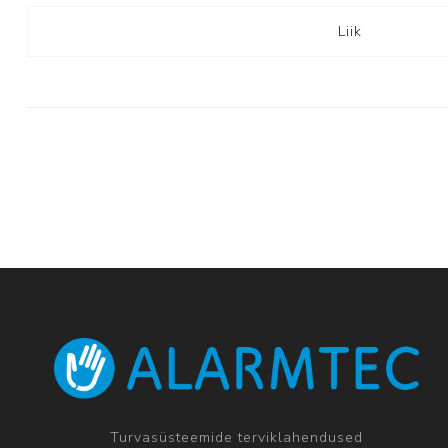
Liik
Turvasüsteemide terviklahendused