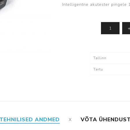
Intelligentne akutester pingel
IMOU - kaamerad
Dahua tarkvara
ki
Vaata kõiki
lvestus
Tarvikud
Tallinn
Kaablid
Tartu
Akud
utid
tutid
egaaskustutid
TEHNILISED ANDMED
VÕTA ÜHENDUS