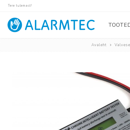
Tere tulemast!
TOOTE
Avaleht
Valves
Valvese
Ajax
Paradox
Pyronix
Protégé
Suprema
Rosslare
Tiso