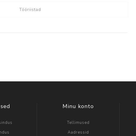
Tööriistad
used
Minu konto
sindus
Tellimused
indus
Aadressid