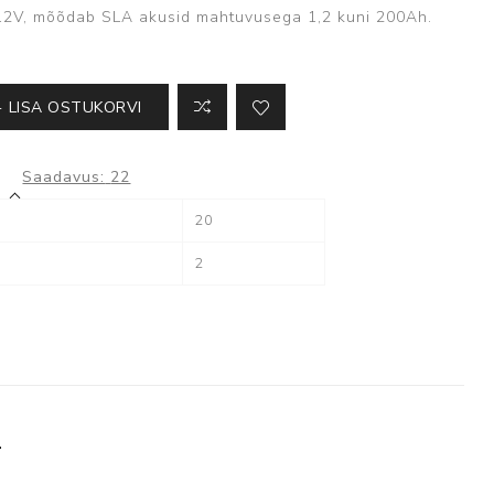
Kõik ATS seadmed
e 12V, mõõdab SLA akusid mahtuvusega 1,2 kuni 200Ah.
LISA OSTUKORVI
Milestone
Saadavus:
22
20
XProtect
2
T