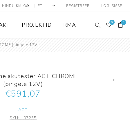
REGISTREERI
LOGI SISSE
0
0
AKT
PROJEKTID
RMA
HROME (pingele 12V)
ATS seadmed
Adresseeritavad
ntne akutester ACT CHROME
Konvensionaalsed
Järgmine
(pingele 12V)
toode
Liiniandurid
€591,07
ATS Kaablid
Tarvikud ja lisad
ACT
Juhtmevabad
SKU:
107255
Ajax