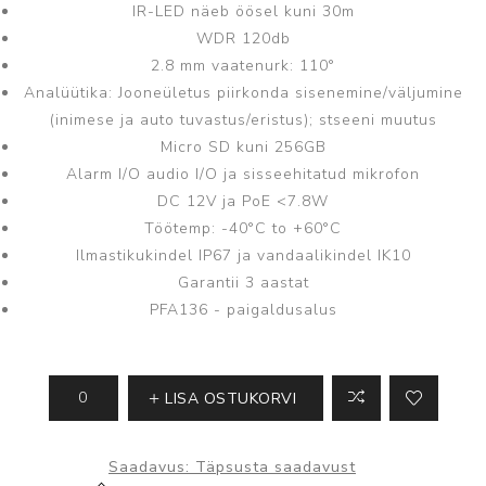
IR-LED näeb öösel kuni 30m
WDR 120db
2.8 mm vaatenurk: 110°
Analüütika: Jooneületus piirkonda sisenemine/väljumine
(inimese ja auto tuvastus/eristus); stseeni muutus
Micro SD kuni 256GB
Alarm I/O audio I/O ja sisseehitatud mikrofon
DC 12V ja PoE <7.8W
Töötemp: -40°C to +60°C
Ilmastikukindel IP67 ja vandaalikindel IK10
Garantii 3 aastat
PFA136 - paigaldusalus
LISA OSTUKORVI
Saadavus:
Täpsusta saadavust