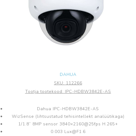
DAHUA
SKU:
112266
Tootja tootekood:
IPC-HDBW3842E-AS
Dahua IPC-HDBW3842E-AS
WizSense (lihtsustatud tehisintellekt analüütikaga)
1/1.8” 8MP sensor 3840×2160@25fps H.265+
0.003 Lux@F1.6