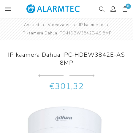
0
Avaleht
Videovalve
IP kaamerad
IP kaamera Dahua IPC-HDBW3842E-AS 8MP
IP kaamera Dahua IPC-HDBW3842E-AS
8MP
Järgmine
toode
Eelmine toode
IP kaamera Dahua IPC-HDBW38...
€301,32