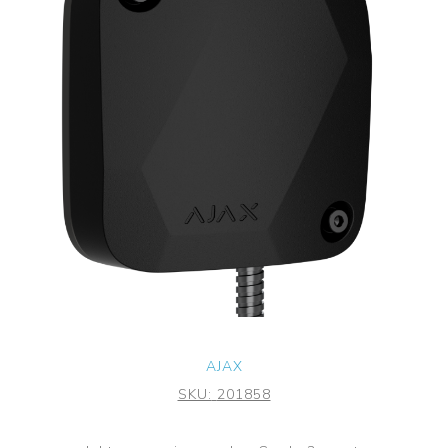
AJAX
SKU:
201858