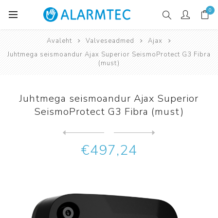
0
Avaleht
Valveseadmed
Ajax
Juhtmega seismoandur Ajax Superior SeismoProtect G3 Fibra
(must)
Juhtmega seismoandur Ajax Superior
SeismoProtect G3 Fibra (must)
Järgmine
toode
Eelmine toode
Juhtmega seismoandur Ajax S...
€497,24