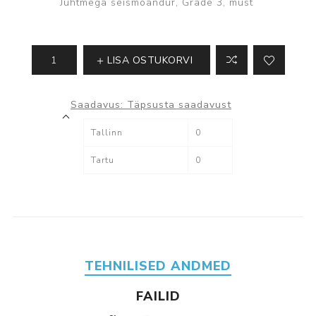
Juhtmega seismoandur, Grade 3, must
LISA OSTUKORVI
Saadavus:
Täpsusta saadavust
Tallinn
0
Tartu
0
TEHNILISED ANDMED
FAILID