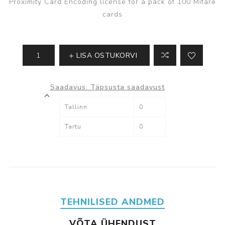
Proximity Card Encoding license for a pack of 100 Mifare
cards
LISA OSTUKORVI
Saadavus:
Täpsusta saadavust
Tallinn
0
Tartu
0
TEHNILISED ANDMED
VÕTA ÜHENDUST