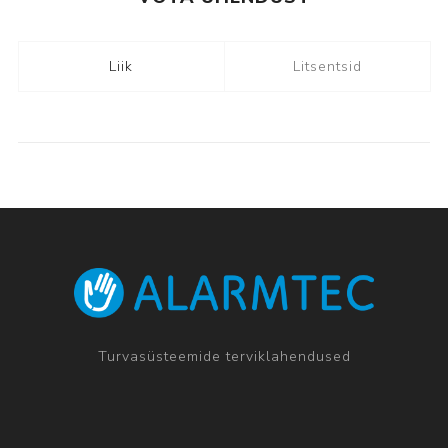
Liik
Litsentsid
Turvasüsteemide terviklahendused