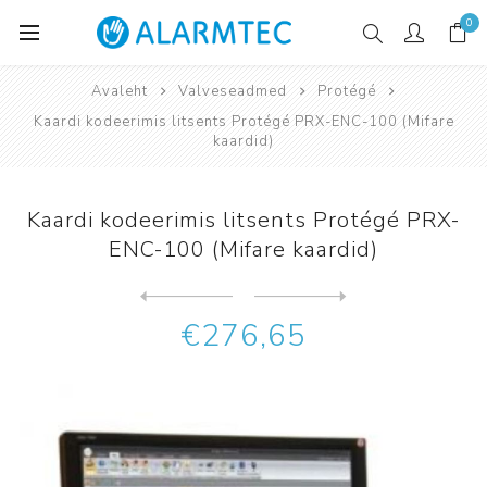
0
Avaleht
Valveseadmed
Protégé
Kaardi kodeerimis litsents Protégé PRX-ENC-100 (Mifare
kaardid)
Kaardi kodeerimis litsents Protégé PRX-
ENC-100 (Mifare kaardid)
Järgmine
toode
Eelmine toode
Kaardi kodeerimistarkvara P...
€276,65