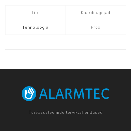
Liik
Kaardilugejad
Tehnoloogia
Prox
Turvasüsteemide terviklahendused