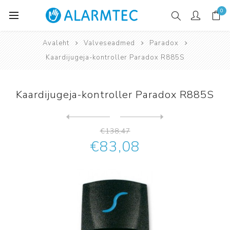
0
Avaleht
Valveseadmed
Paradox
Kaardijugeja-kontroller Paradox R885S
Kaardijugeja-kontroller Paradox R885S
Järgmine
toode
Eelmine toode
Kaardilugeja Paradox R915 (...
€138,47
€83,08