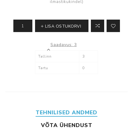
ilmastikukindel)
LISA OSTUKORVI
Saadavus:
3
Tallinn
3
Tartu
0
TEHNILISED ANDMED
VÕTA ÜHENDUST