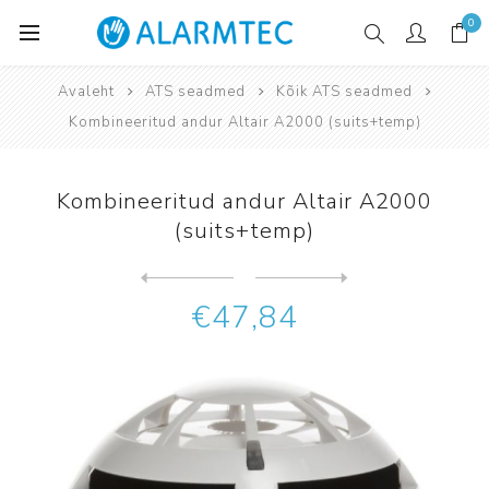
0
Avaleht
ATS seadmed
Kõik ATS seadmed
Kombineeritud andur Altair A2000 (suits+temp)
Kombineeritud andur Altair A2000
(suits+temp)
Järgmine
toode
Eelmine toode
Konventsionaalne käsiteadus...
€47,84