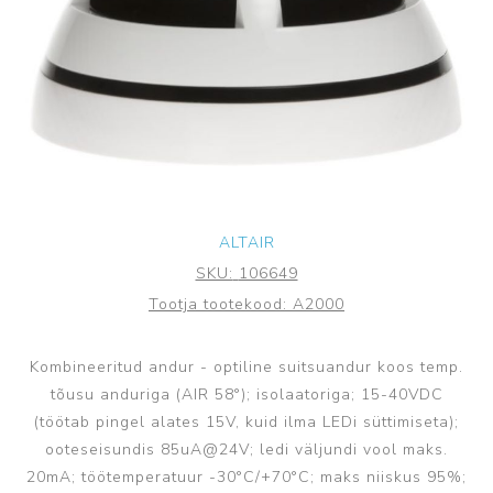
ALTAIR
SKU:
106649
Tootja tootekood:
A2000
Kombineeritud andur - optiline suitsuandur koos temp.
tõusu anduriga (AIR 58°); isolaatoriga; 15-40VDC
(töötab pingel alates 15V, kuid ilma LEDi süttimiseta);
ooteseisundis 85uA@24V; ledi väljundi vool maks.
20mA; töötemperatuur -30°C/+70°C; maks niiskus 95%;