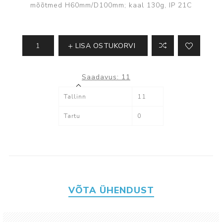
mõõtmed H60mm/D100mm; kaal 130g, IP 21C
LISA OSTUKORVI
Saadavus:
11
Tallinn
11
Tartu
0
VÕTA ÜHENDUST