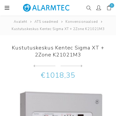
0
Avaleht
ATS seadmed
Konvensionaalsed
Kustutuskeskus Kentec Sigma XT + 2Zone K21021M3
Kustutuskeskus Kentec Sigma XT +
2Zone K21021M3
Järgmine
toode
Eelmine toode
Kustutuskeskus Kentec Sigma...
€1018,35