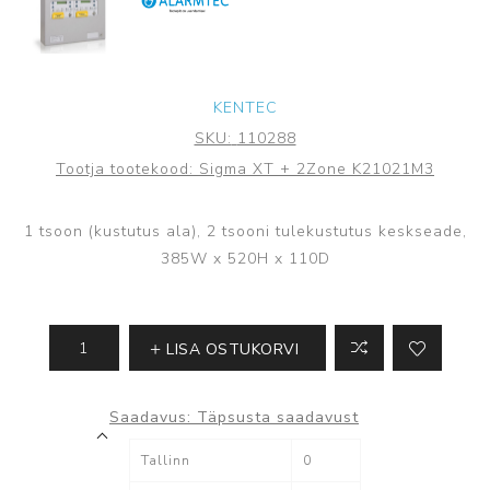
KENTEC
SKU:
110288
Tootja tootekood:
Sigma XT + 2Zone K21021M3
1 tsoon (kustutus ala), 2 tsooni tulekustutus keskseade,
385W x 520H x 110D
LISA OSTUKORVI
Saadavus:
Täpsusta saadavust
Tallinn
0