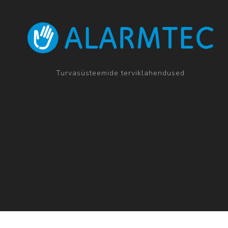
Turvasüsteemide terviklahendused