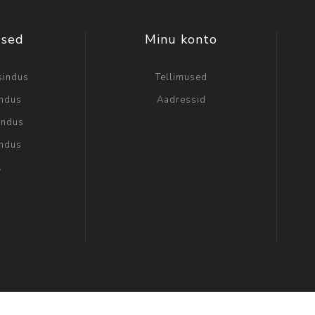
used
Minu konto
sindus
Tellimused
indus
Aadressid
indus
indus
A