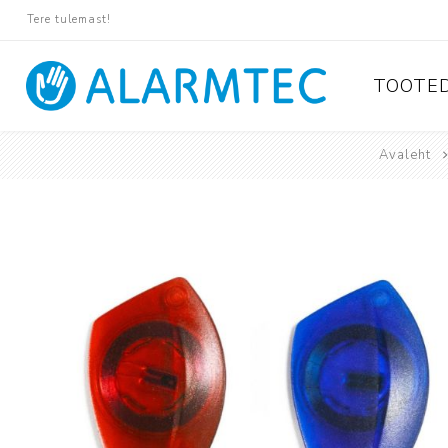
Tere tulemast!
TOOTE
Avaleht
Valvese
Ajax
Paradox
Pyronix
Protégé
Suprema
Rosslare
Tiso