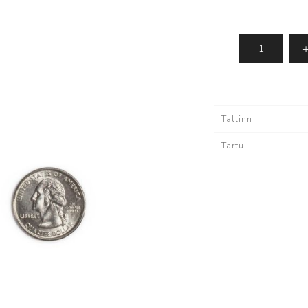
IMOU - kaamerad
Dahua tarkvara
ki
Vaata kõiki
lvestus
Tarvikud
Tallinn
Kaablid
Tartu
Akud
utid
tutid
egaaskustutid