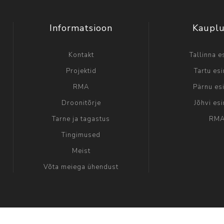
Informatsioon
Kaupl
Kontakt
Tallinna e
Projektid
Tartu es
RMA
Pärnu es
Droonitõrje
Jõhvi es
Tarne ja tagastus
RM
Tingimused
Meist
Võta meiega ühendust