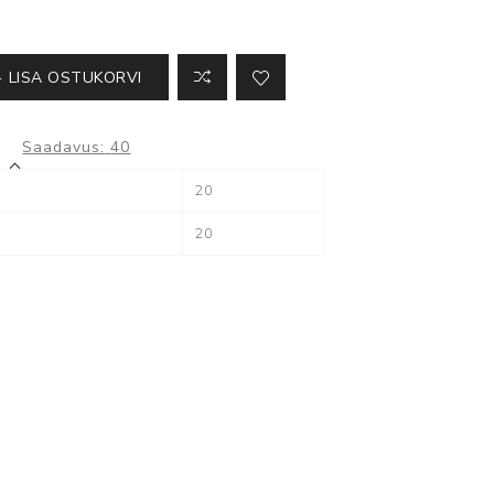
Kõik ATS seadmed
LISA OSTUKORVI
Saadavus:
40
Milestone
20
XProtect
20