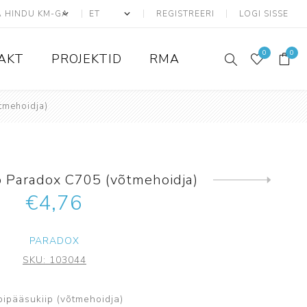
REGISTREERI
LOGI SISSE
0
0
AKT
PROJEKTID
RMA
tmehoidja)
ATS seadmed
Adresseeritavad
p Paradox C705 (võtmehoidja)
Konvensionaalsed
Järgmine
toode
€4,76
Liiniandurid
ATS Kaablid
PARADOX
Tarvikud ja lisad
SKU:
103044
Juhtmevabad
Ajax
bipääsukiip (võtmehoidja)