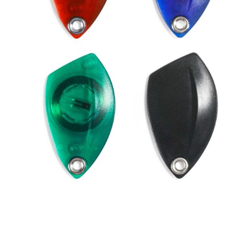
Forteza
Alean
Vaata kõi
Andmesa
Synology
Tulekust
Pulberkus
Süsihapp