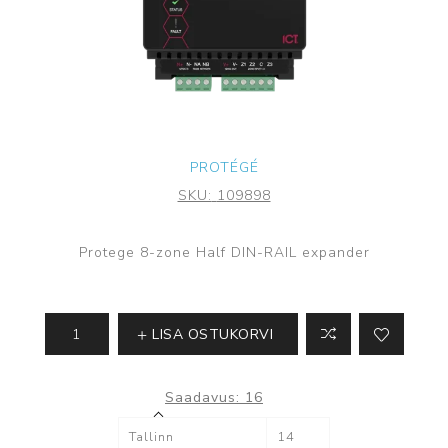
PROTÉGÉ
SKU:
109898
Protege 8-zone Half DIN-RAIL expander
LISA OSTUKORVI
Saadavus:
16
Tallinn
14