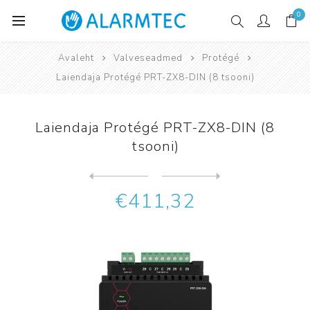
0
Avaleht
Valveseadmed
Protégé
Laiendaja Protégé PRT-ZX8-DIN (8 tsooni)
Laiendaja Protégé PRT-ZX8-DIN (8
tsooni)
Järgmine
toode
Eelmine toode
LCD sõrmistik Protégé PRT-K...
€411,32