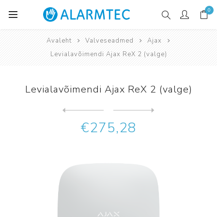
0
Avaleht
Valveseadmed
Ajax
Levialavõimendi Ajax ReX 2 (valge)
Levialavõimendi Ajax ReX 2 (valge)
Järgmine
toode
Eelmine toode
Liikumisandur Ajax MotionPr...
€275,28