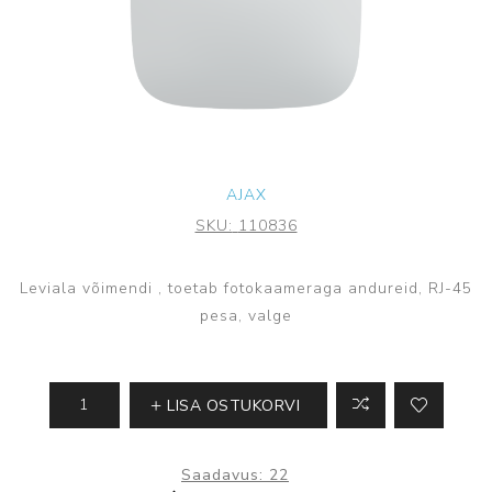
AJAX
SKU:
110836
Leviala võimendi , toetab fotokaameraga andureid, RJ-45
pesa, valge
LISA OSTUKORVI
Saadavus:
22