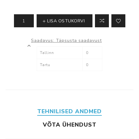
LISA OSTUKORVI
Saadavus:
Täpsusta saadavust
Tallinn
0
Tartu
0
TEHNILISED ANDMED
VÕTA ÜHENDUST