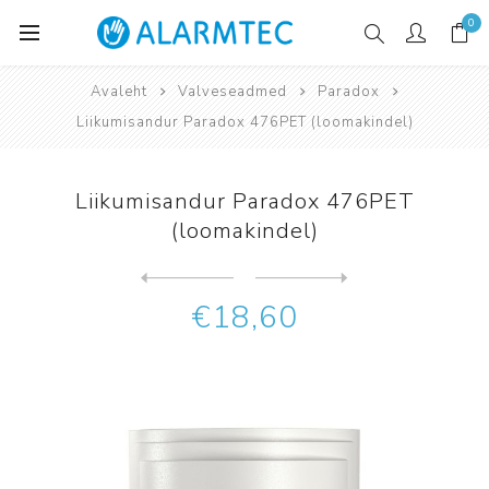
0
Avaleht
Valveseadmed
Paradox
Liikumisandur Paradox 476PET (loomakindel)
Liikumisandur Paradox 476PET
(loomakindel)
Järgmine
toode
Eelmine toode
Liikumisandur Paradox Parad...
€18,60