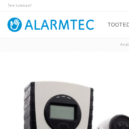
Tere tulemast!
TOOTE
Aval
Valvese
Ajax
Paradox
Pyronix
Protégé
Suprema
Rosslare
Tiso