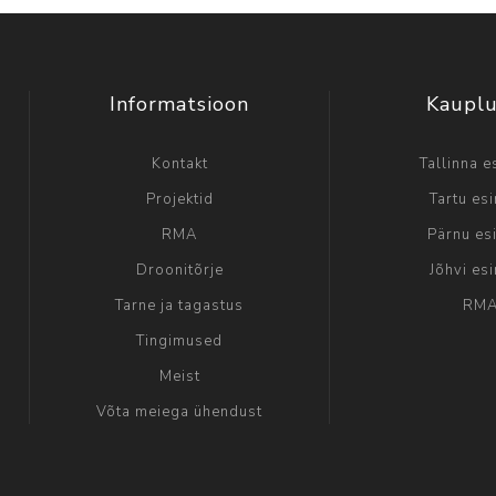
Informatsioon
Kaupl
Kontakt
Tallinna e
Projektid
Tartu es
RMA
Pärnu es
Droonitõrje
Jõhvi es
Tarne ja tagastus
RM
Tingimused
Meist
Võta meiega ühendust