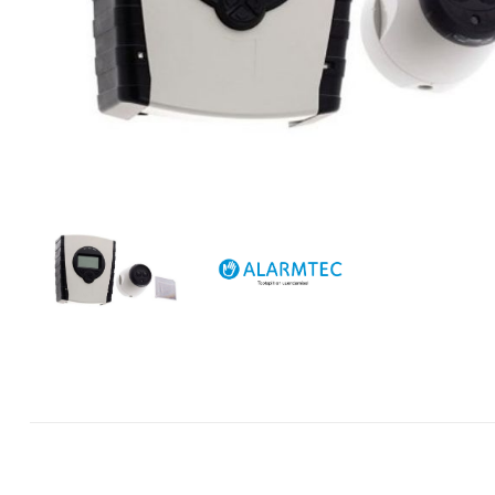
Forteza
Alean
Vaata kõi
Andmesa
Synology
Tulekust
Pulberkus
Süsihapp