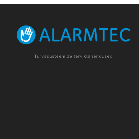
Turvasüsteemide terviklahendused