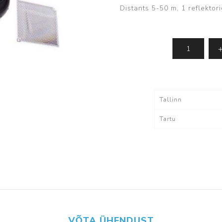
Distants 5-50 m, 1 reflektori
IMOU - kaamerad
Dahua tarkvara
ki
Vaata kõiki
lvestus
Tarvikud
Tallinn
Kaablid
Tartu
Akud
utid
tutid
egaaskustutid
VÕTA ÜHENDUST