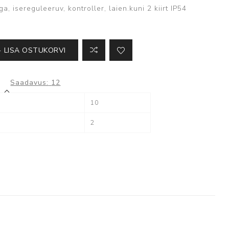
Kõik ATS seadmed
ga, isereguleeruv, kontroller, laien.kuni 2 kiirt IP54
LISA OSTUKORVI
Milestone
Saadavus:
12
10
XProtect
2