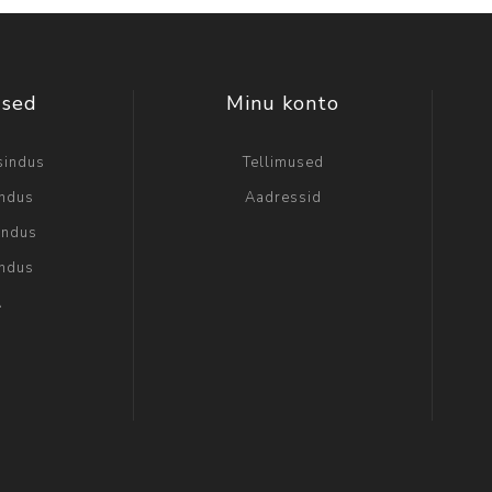
used
Minu konto
sindus
Tellimused
indus
Aadressid
indus
indus
A