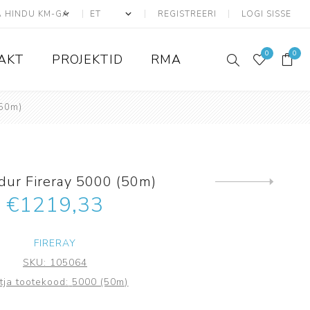
REGISTREERI
LOGI SISSE
0
0
AKT
PROJEKTID
RMA
(50m)
ATS seadmed
Adresseeritavad
ndur Fireray 5000 (50m)
Konvensionaalsed
Järgmine
toode
€1219,33
Liiniandurid
ATS Kaablid
FIRERAY
Tarvikud ja lisad
SKU:
105064
Juhtmevabad
tja tootekood:
5000 (50m)
Ajax