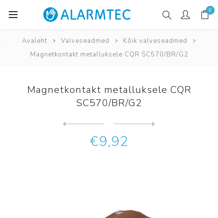
0
Avaleht
Valveseadmed
Kõik valveseadmed
Magnetkontakt metalluksele CQR SC570/BR/G2
Magnetkontakt metalluksele CQR
SC570/BR/G2
Järgmine
toode
Eelmine toode
Magnetkontakt metalluksele ...
€9,92