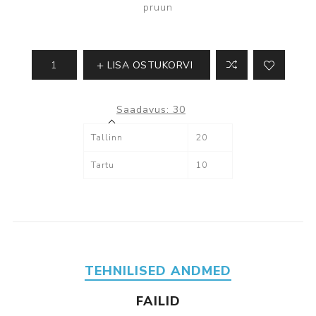
pruun
LISA OSTUKORVI
Saadavus:
30
Tallinn
20
Tartu
10
TEHNILISED ANDMED
FAILID