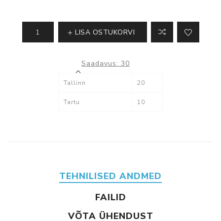
LISA OSTUKORVI
Saadavus:
30
Tallinn
20
Tartu
10
TEHNILISED ANDMED
FAILID
VÕTA ÜHENDUST