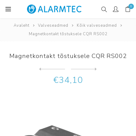
0
Avaleht
Valveseadmed
Kõik valveseadmed
Magnetkontakt tõstuksele CQR RS002
Magnetkontakt tõstuksele CQR RS002
Järgmine
toode
Eelmine toode
Magnetkontakt tõstuksele CQ...
€34,10