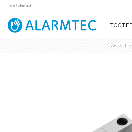
Tere tulemast!
TOOTE
Avaleht
Valvese
Ajax
Paradox
Pyronix
Protégé
Suprema
Rosslare
Tiso