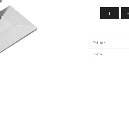
IMOU - kaamerad
Dahua tarkvara
ki
Vaata kõiki
Tallinn
lvestus
Tarvikud
Tartu
Kaablid
Akud
utid
tutid
egaaskustutid