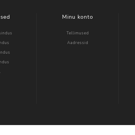
used
Minu konto
sindus
Tellimused
indus
Aadressid
indus
indus
A