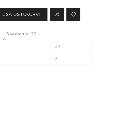
Kõik ATS seadmed
LISA OSTUKORVI
Saadavus:
20
20
Milestone
0
XProtect