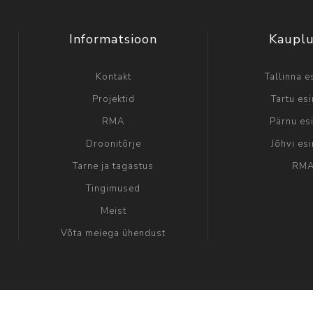
Informatsioon
Kaupl
Kontakt
Tallinna e
Projektid
Tartu es
RMA
Pärnu es
Droonitõrje
Jõhvi es
Tarne ja tagastus
RM
Tingimused
Meist
Võta meiega ühendust