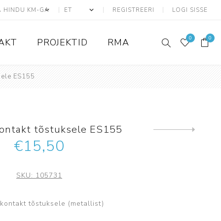
REGISTREERI
LOGI SISSE
0
0
AKT
PROJEKTID
RMA
sele ES155
ATS seadmed
Adresseeritavad
ontakt tõstuksele ES155
Konvensionaalsed
Järgmine
toode
€15,50
Liiniandurid
ATS Kaablid
SKU:
105731
Tarvikud ja lisad
Juhtmevabad
ontakt tõstuksele (metallist)
Ajax