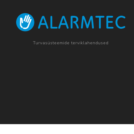
Turvasüsteemide terviklahendused