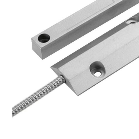
Forteza
Alean
Vaata kõi
Andmesa
Synology
Tulekust
Pulberkus
Süsihapp