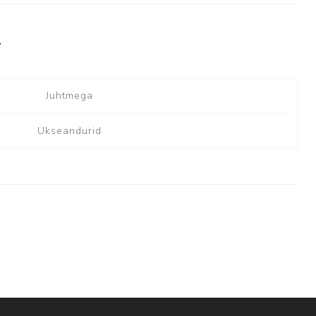
T
Juhtmega
Ukseandurid