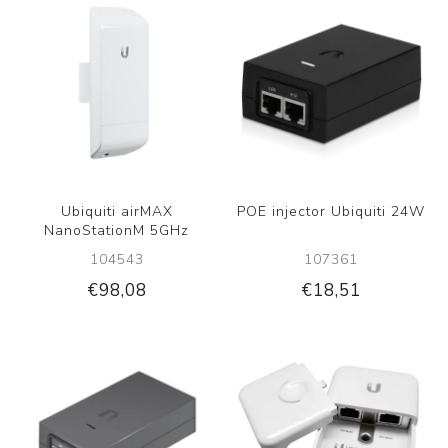
Ubiquiti airMAX
POE injector Ubiquiti 24W
NanoStationM 5GHz
104543
107361
€98,08
€18,51