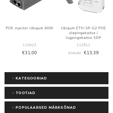
POE injector Ubiquiti 60W
Ubiquiti ETH-SP-G2 POE
ülepingekaitse /
liigpingekaitse SDP
110423
112911
€31,00
€13,39
€16,60
KATEGOORIAD
TOOTJAD
POPULAARSED MÄRKSÕNAD