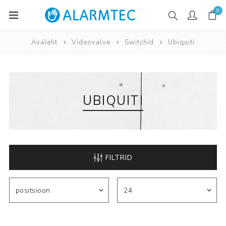
0
Avaleht
Videovalve
Switchid
Ubiquiti
UBIQUITI
FILTRID