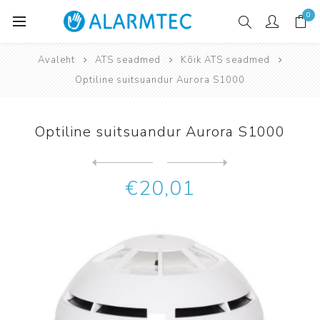
0
Avaleht
ATS seadmed
Kõik ATS seadmed
Optiline suitsuandur Aurora S1000
Optiline suitsuandur Aurora S1000
Järgmine
toode
Eelmine toode
Optiline suitsuandur Hochik...
€20,01