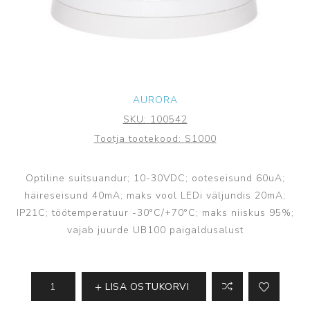
AURORA
SKU:
100542
Tootja tootekood:
S1000
Optiline suitsuandur; 10-30VDC; ooteseisund 60uA;
häireseisund 40mA; maks vool LEDi väljundis 20mA;
IP21C; töötemperatuur -30°C/+70°C; maks niiskus 95%;
vajab juurde UB100 paigaldusalust
LISA OSTUKORVI