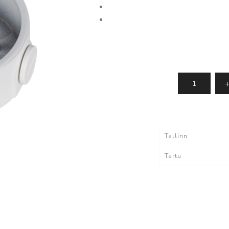
IMOU - kaamerad
Dahua tarkvara
ki
Vaata kõiki
lvestus
Tarvikud
Kaablid
Akud
Tallinn
utid
Tartu
tutid
egaaskustutid