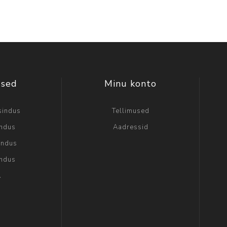
used
Minu konto
sindus
Tellimused
indus
Aadressid
indus
indus
A