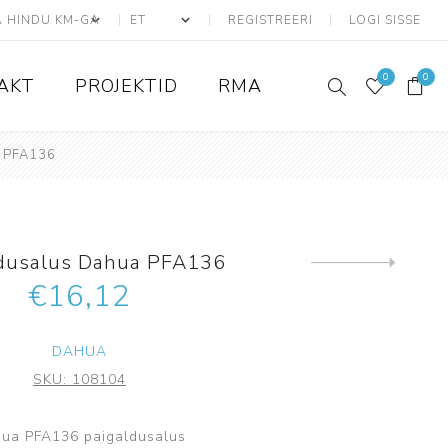
REGISTREERI
LOGI SISSE
0
0
AKT
PROJEKTID
RMA
a PFA136
ATS seadmed
Adresseeritavad
ldusalus Dahua PFA136
Konvensionaalsed
Järgmine
toode
€16,12
Liiniandurid
ATS Kaablid
DAHUA
Tarvikud ja lisad
SKU:
108104
Juhtmevabad
Ajax
ua PFA136 paigaldusalus