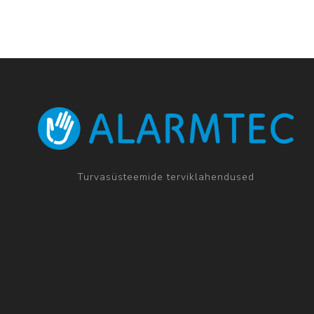
Turvasüsteemide terviklahendused