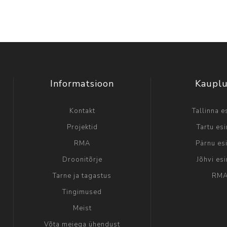
Informatsioon
Kaupl
Kontakt
Tallinna e
Projektid
Tartu es
RMA
Pärnu es
Droonitõrje
Jõhvi es
Tarne ja tagastus
RM
Tingimused
Meist
Võta meiega ühendust