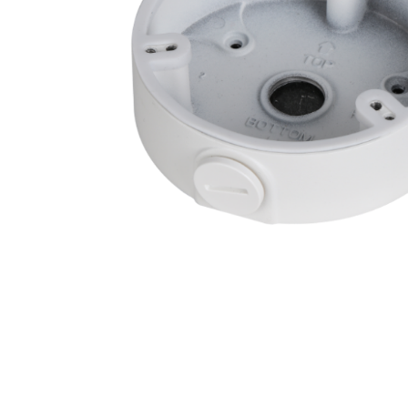
Forteza
Alean
Vaata kõi
Andmesa
Synology
Tulekust
Pulberkus
Süsihapp