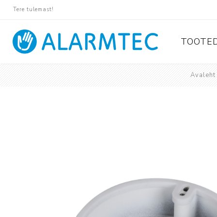
Tere tulemast!
TOOTE
Avaleht
Valvese
Ajax
Paradox
Pyronix
Protégé
Suprema
Rosslare
Tiso