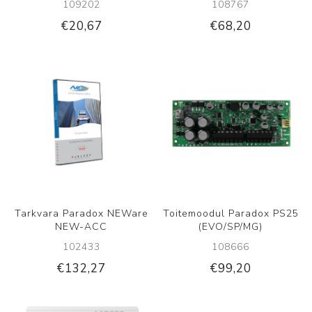
109202
108767
€20,67
€68,20
Tarkvara Paradox NEWare
Toitemoodul Paradox PS25
NEW-ACC
(EVO/SP/MG)
102433
108666
€132,27
€99,20