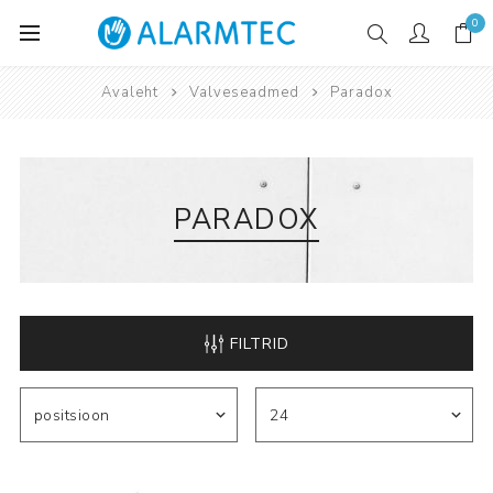
0
Avaleht
Valveseadmed
Paradox
PARADOX
FILTRID