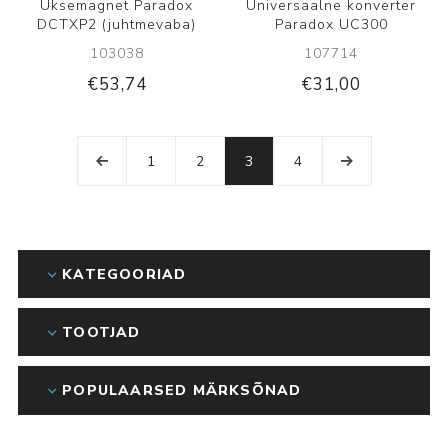
Uksemagnet Paradox
Universaalne konverter
DCTXP2 (juhtmevaba)
Paradox UC300
103038
107714
€53,74
€31,00
1
2
3
4
KATEGOORIAD
TOOTJAD
POPULAARSED MÄRKSÕNAD