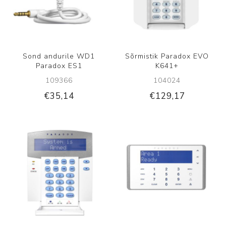
Sond andurile WD1
Sõrmistik Paradox EVO
Paradox ES1
K641+
109366
104024
€35,14
€129,17