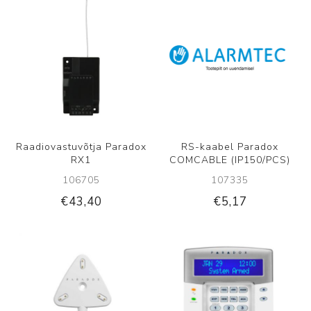
Raadiovastuvõtja Paradox
RS-kaabel Paradox
RX1
COMCABLE (IP150/PCS)
106705
107335
€43,40
€5,17