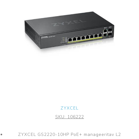
ZYXCEL
SKU:
106222
ZYXCEL GS2220-10HP PoE+ manageeritav L2