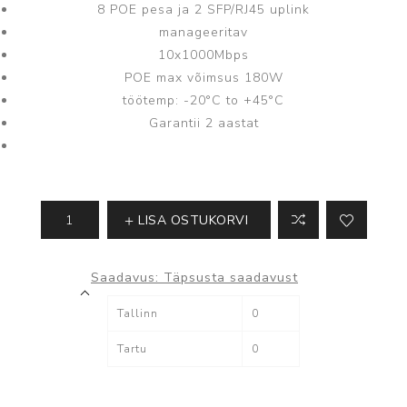
8 POE pesa ja 2 SFP/RJ45 uplink
manageeritav
10x1000Mbps
POE max võimsus 180W
töötemp: -20°C to +45°C
Garantii 2 aastat
LISA OSTUKORVI
Saadavus:
Täpsusta saadavust
Tallinn
0
Tartu
0