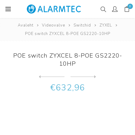
0
Avaleht
Videovalve
Switchid
ZYXEL
POE switch ZYXCEL 8-POE GS2220-10HP
POE switch ZYXCEL 8-POE GS2220-
10HP
Järgmine
toode
Eelmine toode
POE switch ZYXCEL 8-POE GS1...
€632,96