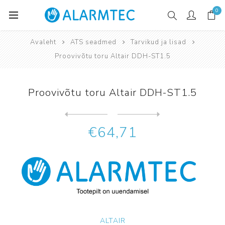
0
Avaleht
ATS seadmed
Tarvikud ja lisad
Proovivõtu toru Altair DDH-ST1.5
Proovivõtu toru Altair DDH-ST1.5
Järgmine
toode
Eelmine toode
Proovivõtu toru Altair Vega...
€64,71
ALTAIR