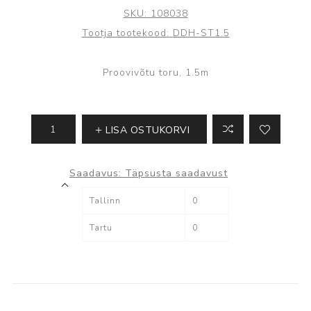
SKU:
108038
Tootja tootekood:
DDH-ST1.5
Proovivõtu toru, 1.5m
LISA OSTUKORVI
Saadavus:
Täpsusta saadavust
Tallinn
0
Tartu
0