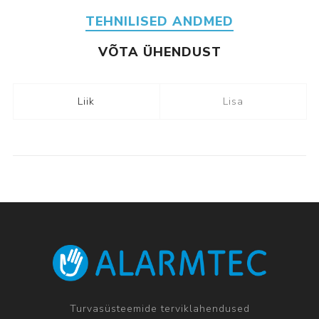
TEHNILISED ANDMED
VÕTA ÜHENDUST
Liik
Lisa
Turvasüsteemide terviklahendused