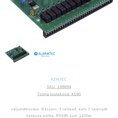
KENTEC
SKU:
108694
Tootja tootekood:
K580
väljundmoodul, 8 tsooni, 3 relleed, kuni 7 laienudt
keskuse kohta, RS485 kuni 1200m