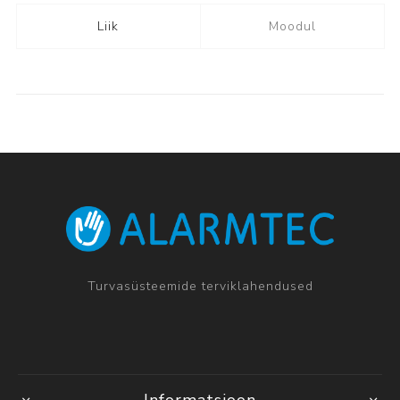
Liik
Moodul
Turvasüsteemide terviklahendused
Informatsioon