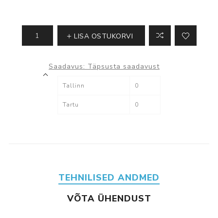
LISA OSTUKORVI
Saadavus:
Täpsusta saadavust
Tallinn
0
Tartu
0
TEHNILISED ANDMED
VÕTA ÜHENDUST