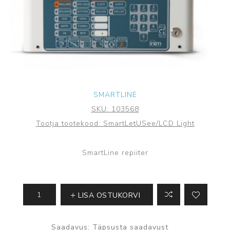
SMARTLINE
SKU:
103568
Tootja tootekood:
SmartLetUSee/LCD Light
SmartLine repiiter
LISA OSTUKORVI
Saadavus:
Täpsusta saadavust