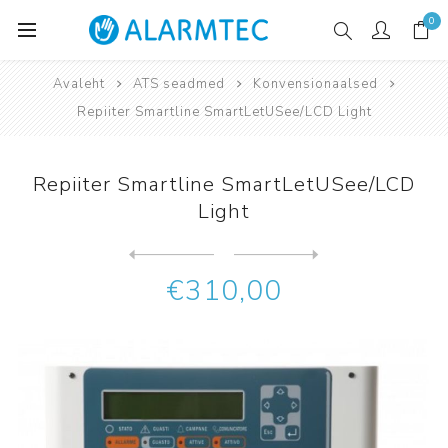
0
Avaleht
ATS seadmed
Konvensionaalsed
Repiiter Smartline SmartLetUSee/LCD Light
Repiiter Smartline SmartLetUSee/LCD
Light
Järgmine
toode
Eelmine toode
€310,00