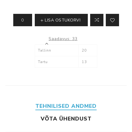
LISA OSTUKORVI
Saadavus:
33
Tallinn
20
Tartu
13
TEHNILISED ANDMED
VÕTA ÜHENDUST