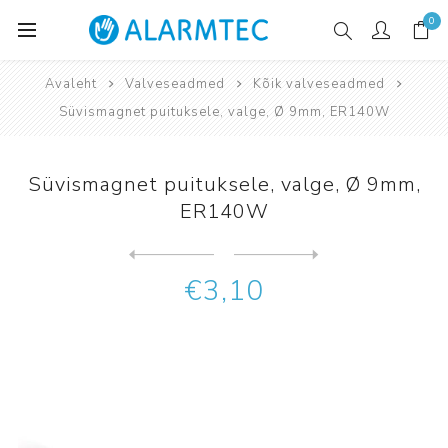
0
Avaleht
Valveseadmed
Kõik valveseadmed
Süvismagnet puituksele, valge, Ø 9mm, ER140W
Süvismagnet puituksele, valge, Ø 9mm,
ER140W
Järgmine
toode
Eelmine toode
€3,10