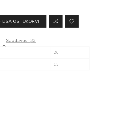
Kõik ATS seadmed
LISA OSTUKORVI
Saadavus:
33
Milestone
20
XProtect
13