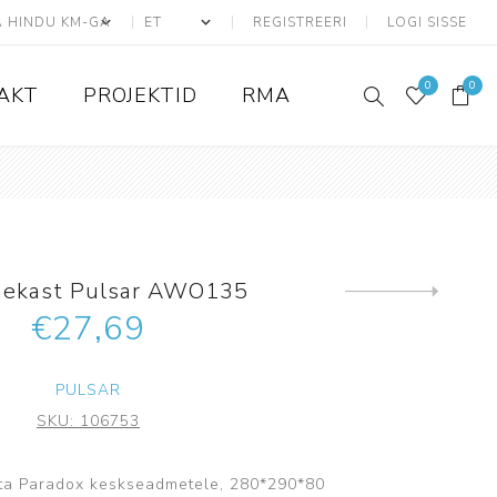
REGISTREERI
LOGI SISSE
0
0
AKT
PROJEKTID
RMA
ATS seadmed
Adresseeritavad
ekast Pulsar AWO135
Konvensionaalsed
Järgmine
toode
€27,69
Liiniandurid
ATS Kaablid
PULSAR
Tarvikud ja lisad
SKU:
106753
Juhtmevabad
Ajax
ota Paradox keskseadmetele, 280*290*80