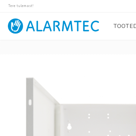
Tere tulemast!
TOOTE
Valvese
Ajax
Paradox
Pyronix
Protégé
Suprema
Rosslare
Tiso