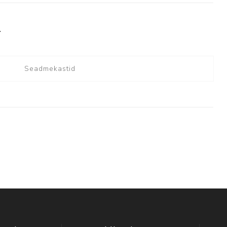
T
Seadmekastid