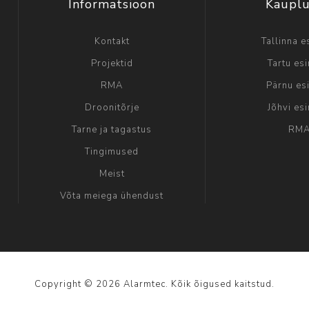
Informatsioon
Kaupl
Kontakt
Tallinna e
Projektid
Tartu es
RMA
Pärnu es
Droonitõrje
Jõhvi es
Tarne ja tagastus
RM
Tingimused
Meist
Võta meiega ühendust
Copyright © 2026 Alarmtec. Kõik õigused kaitstud.