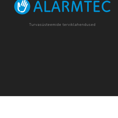
Turvasüsteemide terviklahendused