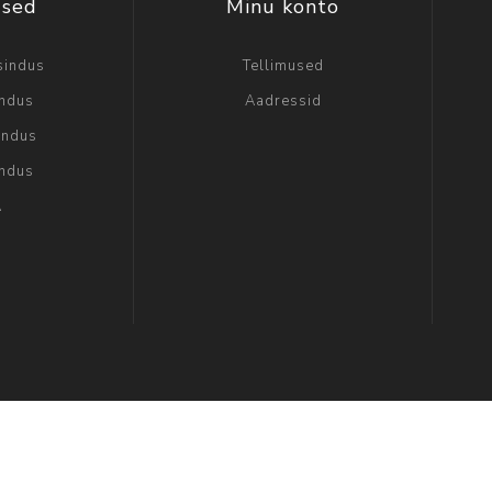
used
Minu konto
sindus
Tellimused
indus
Aadressid
indus
indus
A