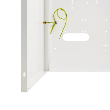
Forteza
Alean
Vaata kõi
Andmesa
Synology
Tulekust
Pulberkus
Süsihapp