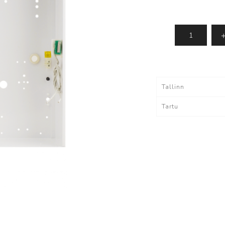
IMOU - kaamerad
Dahua tarkvara
ki
Vaata kõiki
lvestus
Tarvikud
Tallinn
Kaablid
Tartu
Akud
utid
tutid
egaaskustutid