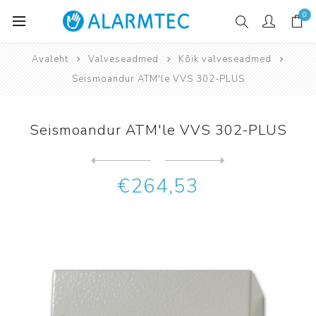
0
Avaleht
Valveseadmed
Kõik valveseadmed
Seismoandur ATM'le VVS 302-PLUS
Seismoandur ATM'le VVS 302-PLUS
Järgmine
toode
Eelmine toode
Seismoandur seinale-seifile...
€264,53