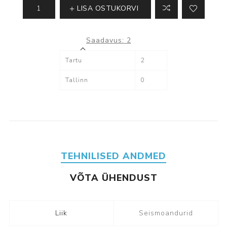
LISA OSTUKORVI
Saadavus:
2
Tartu
2
Tallinn
0
TEHNILISED ANDMED
VÕTA ÜHENDUST
Liik
Seismoandurid