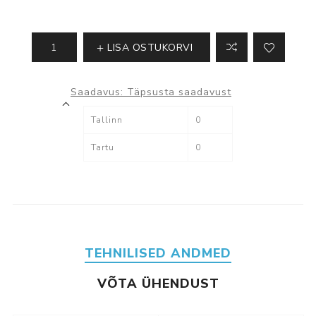
LISA OSTUKORVI
Saadavus:
Täpsusta saadavust
Tallinn
0
Tartu
0
TEHNILISED ANDMED
VÕTA ÜHENDUST