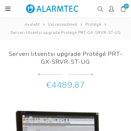
0
Avaleht
Valveseadmed
Protégé
Serveri litsentsi upgrade Protégé PRT-GX-SRVR-ST-UG
Serveri litsentsi upgrade Protégé PRT-
GX-SRVR-ST-UG
Järgmine
toode
Eelmine toode
Sisendi laiendadaja Protégé...
€4489,87