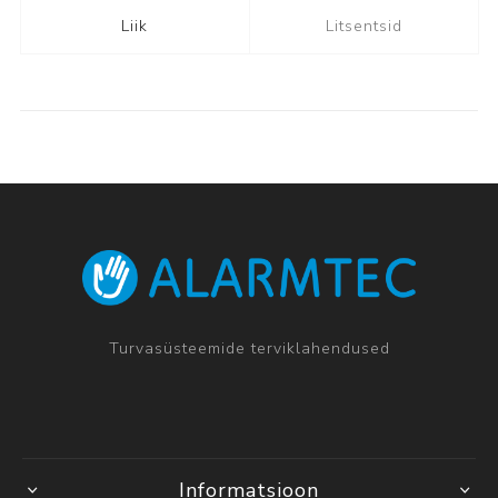
Liik
Litsentsid
Turvasüsteemide terviklahendused
Informatsioon