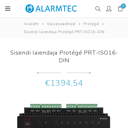
0
Avaleht
Valveseadmed
Protégé
Sisendi laiendaja Protégé PRT-ISO16-DIN
Sisendi laiendaja Protégé PRT-ISO16-
DIN
Järgmine
toode
Eelmine toode
Sisendi laiendaja Protégé P...
€1394,54