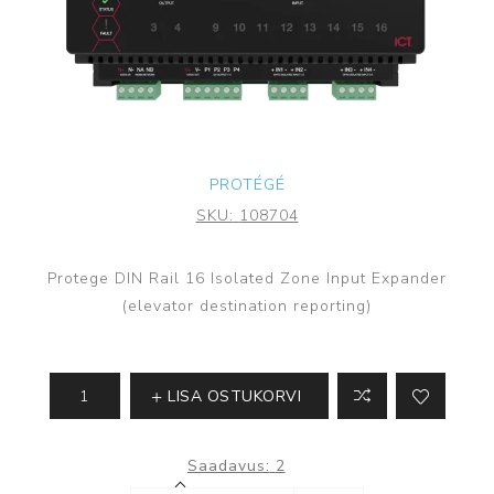
PROTÉGÉ
SKU:
108704
Protege DIN Rail 16 Isolated Zone Input Expander
(elevator destination reporting)
LISA OSTUKORVI
Saadavus:
2