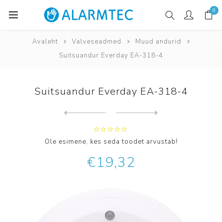
0
Avaleht
Valveseadmed
Muud andurid
Suitsuandur Everday EA-318-4
Suitsuandur Everday EA-318-4
Järgmine
toode
Eelmine toode
Temperatuuriandur Wizmart N...
Ole esimene, kes seda toodet arvustab!
€19,32