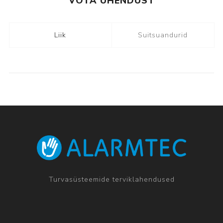
VÕTA ÜHENDUST
Liik
Suitsuandurid
Turvasüsteemide terviklahendused