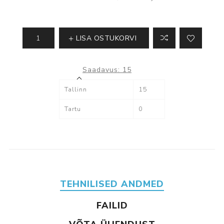
LISA OSTUKORVI
Saadavus:
15
Tallinn
15
Tartu
0
TEHNILISED ANDMED
FAILID