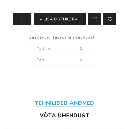
LISA OSTUKORVI
Saadavus:
Täpsusta saadavust
Tallinn
0
Tartu
0
TEHNILISED ANDMED
VÕTA ÜHENDUST