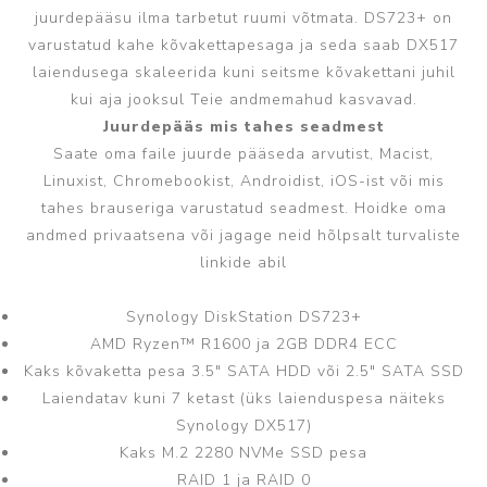
juurdepääsu ilma tarbetut ruumi võtmata. DS723+ on
varustatud kahe kõvakettapesaga ja seda saab DX517
laiendusega skaleerida kuni seitsme kõvakettani juhil
kui aja jooksul Teie andmemahud kasvavad.
Juurdepääs mis tahes seadmest
Saate oma faile juurde pääseda arvutist, Macist,
Linuxist, Chromebookist, Androidist, iOS-ist või mis
tahes brauseriga varustatud seadmest. Hoidke oma
andmed privaatsena või jagage neid hõlpsalt turvaliste
linkide abil
Synology DiskStation DS723+
AMD Ryzen™ R1600 ja 2GB DDR4 ECC
Kaks kõvaketta pesa 3.5" SATA HDD või 2.5" SATA SSD
Laiendatav kuni 7 ketast (üks laienduspesa näiteks
Synology DX517)
Kaks M.2 2280 NVMe SSD pesa
RAID 1 ja RAID 0