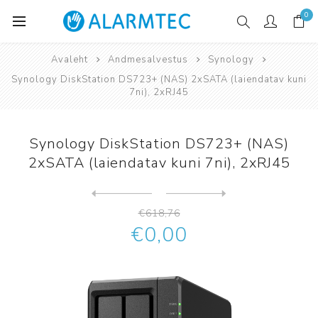
0
Avaleht
Andmesalvestus
Synology
Synology DiskStation DS723+ (NAS) 2xSATA (laiendatav kuni
7ni), 2xRJ45
Synology DiskStation DS723+ (NAS)
2xSATA (laiendatav kuni 7ni), 2xRJ45
Järgmine
toode
Eelmine toode
Synology DiskStation DS725+...
€618,76
€0,00