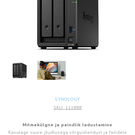
SYNOLOGY
SKU:
111888
Mitmekülgne ja paindlik ladustamine
Kasutage suure jõudlusega võrguühendust ja failidele