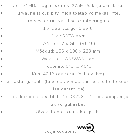
Üle 471MB/s lugemiskiirus, 225MB/s kirjutamiskiirus
Turvaline isiklik pilv, mida toetab võimekas Inteli
protsessor riistvaralise krüpteeringuga
1 x USB 3.2 gen1 porti
1 x eSATA port
LAN port 2 x GbE (RJ-45)
Mõõdud: 166 x 106 x 223 mm
Wake on LAN/WAN: Jah
Töötemp: 0°C to 40°C
Kuni 40 IP kaamerat (videovalve)
3 aastat garantii (laiendatav 5 aastani ostes toote koos
lisa garantiiga)
Tootekomplekt sisaldab: 1x DS723+, 1x toiteadapter ja
2x võrgukaabel
Kõvakettad ei kuulu komplekti
Tootja koduleht