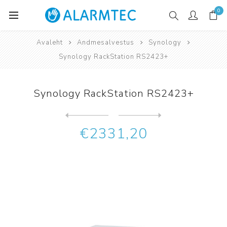
0
Avaleht
Andmesalvestus
Synology
Synology RackStation RS2423+
Synology RackStation RS2423+
Järgmine
toode
Eelmine toode
Synology DiskStation DS2422...
€2331,20