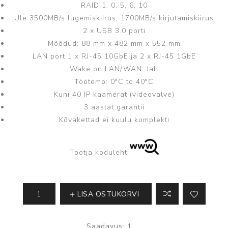
RAID 1, 0, 5, 6, 10
Üle 3500MB/s lugemiskiirus, 1700MB/s kirjutamiskiirus
2 x USB 3.0 porti
Mõõdud: 88 mm x 482 mm x 552 mm
LAN port 1 x RJ-45 10GbE ja 2 x RJ-45 1GbE
Wake on LAN/WAN: Jah
Töötemp: 0°C to 40°C
Kuni 40 IP kaamerat (videovalve)
3 aastat garantii
Kõvakettad ei kuulu komplekti
Tootja koduleht
LISA OSTUKORVI
Saadavus:
1