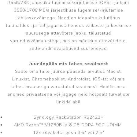
155K/79K juhusliku lugemise/kirjutamise IOPS-i ja kuni
3500/1700 MB/s järjestikuse lugemise/kirjutamise
läbilaskevõimega. Need on ideaalne kulutõhus
failihaldus- ja failijagamislahendus väikeste ja keskmise
suurusega ettevõtete jaoks. täiustatud
varundusvõimalustega, mis on mõeldud ettevõtetele,
kelle andmevajadused suurenevad.
Juurdepääs mis tahes seadmest
Saate oma faile juurde pääseda arvutist, Macist,
Linuxist, Chromebookist, Androidist, iOS-ist või mis
tahes brauseriga varustatud seadmest. Hoidke oma
andmed privaatsena või jagage neid hõlpsalt turvaliste
linkide abil
Synology RackStation RS2423+
AMD Ryzen™ V1780B ja 8 GB DDR4 ECC UDIMM
12x kõvaketta pesa 3.5" või 2.5"