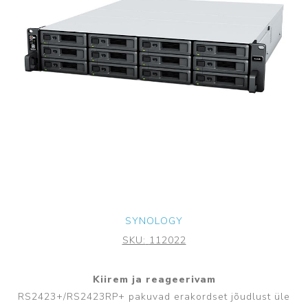
SYNOLOGY
SKU:
112022
Kiirem ja reageerivam
RS2423+/RS2423RP+ pakuvad erakordset jõudlust üle