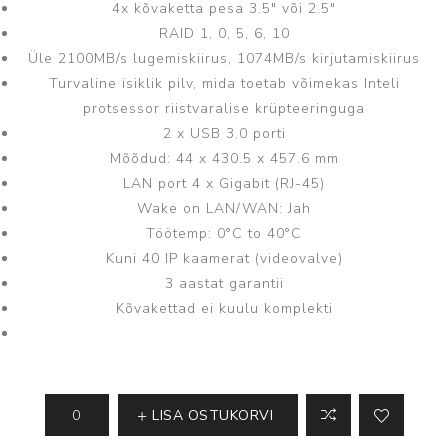
4x kõvaketta pesa 3.5" või 2.5"
RAID 1, 0, 5, 6, 10
Üle 2100MB/s lugemiskiirus, 1074MB/s kirjutamiskiirus
Turvaline isiklik pilv, mida toetab võimekas Inteli
protsessor riistvaralise krüpteeringuga
2 x USB 3.0 porti
Mõõdud: 44 x 430.5 x 457.6 mm
LAN port 4 x Gigabit (RJ-45)
Wake on LAN/WAN: Jah
Töötemp: 0°C to 40°C
Kuni 40 IP kaamerat (videovalve)
3 aastat garantii
Kõvakettad ei kuulu komplekti
LISA OSTUKORVI