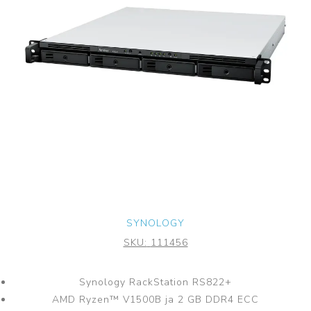
SYNOLOGY
SKU:
111456
Synology RackStation RS822+
AMD Ryzen™ V1500B ja 2 GB DDR4 ECC