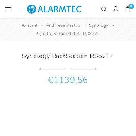
0
Avaleht
Andmesalvestus
Synology
Synology RackStation RS822+
Synology RackStation RS822+
Järgmine
toode
Eelmine toode
Synology RackStation RS822R...
€1139,56