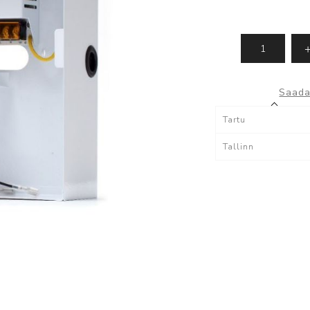
IMOU - kaamerad
Dahua tarkvara
ki
Vaata kõiki
Saada
lvestus
Tarvikud
Tartu
Kaablid
Tallinn
Akud
utid
tutid
egaaskustutid