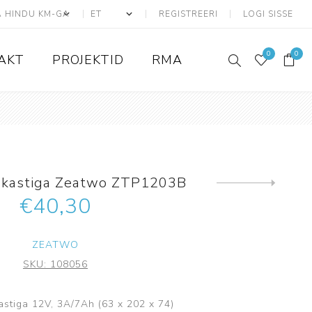
REGISTREERI
LOGI SISSE
0
0
AKT
PROJEKTID
RMA
ATS seadmed
Adresseeritavad
k kastiga Zeatwo ZTP1203B
Konvensionaalsed
Järgmine
toode
€40,30
Liiniandurid
ATS Kaablid
ZEATWO
Tarvikud ja lisad
SKU:
108056
Juhtmevabad
Ajax
astiga 12V, 3A/7Ah (63 x 202 x 74)