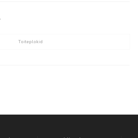
T
Toiteplokid