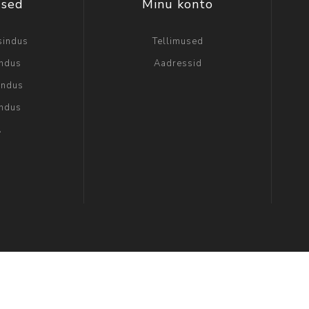
used
Minu konto
sindus
Tellimused
indus
Aadressid
indus
indus
A