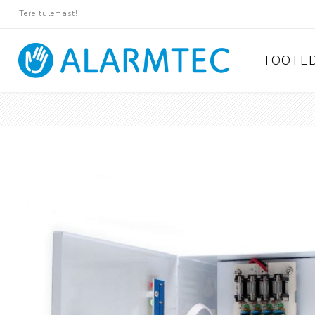
Tere tulemast!
TOOTE
Valvese
Ajax
Paradox
Pyronix
Protégé
Suprema
Rosslare
Tiso