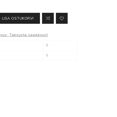
Kõik ATS seadmed
LISA OSTUKORVI
vus:
Täpsusta saadavust
Milestone
0
XProtect
0