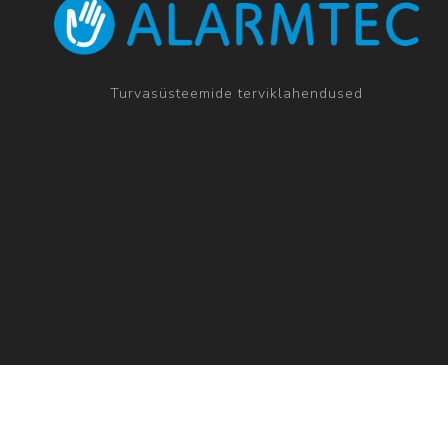
Turvasüsteemide terviklahendused