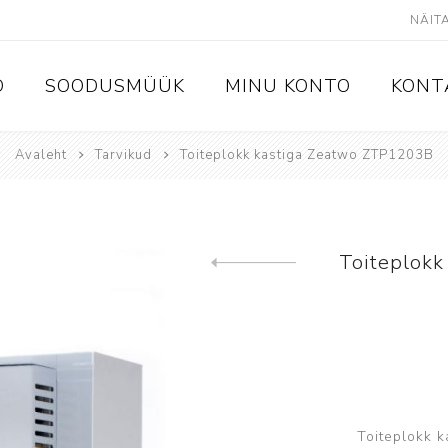
D
SOODUSMÜÜK
MINU KONTO
KONT
Avaleht
Tarvikud
Toiteplokk kastiga Zeatwo ZTP1203B
admed
Videovalve
IP kaamerad
IP salvestid
Toiteplok
Eelmine toode
Analoogkaamerad ja HD-CVI
salvestid
Kõvakettad ja mälukaardid
Ekraanid ja monitorid
Switchid
Toiteplokk k
Kaamerate kinnitused