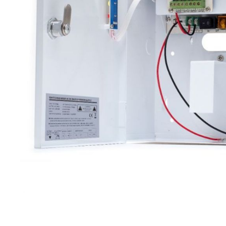
Forteza
Alean
Vaata kõi
Andmesa
Synology
Tulekust
Pulberkus
Süsihapp