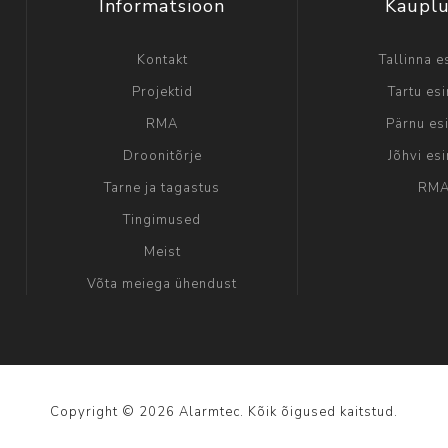
Informatsioon
Kaupl
Kontakt
Tallinna e
Projektid
Tartu es
RMA
Pärnu es
Droonitõrje
Jõhvi es
Tarne ja tagastus
RM
Tingimused
Meist
Võta meiega ühendust
Copyright © 2026 Alarmtec. Kõik õigused kaitstud.