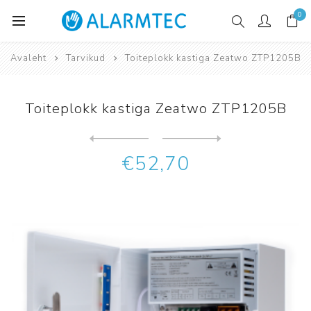
0
Avaleht
Tarvikud
Toiteplokk kastiga Zeatwo ZTP1205B
Toiteplokk kastiga Zeatwo ZTP1205B
Järgmine
toode
Eelmine toode
€52,70