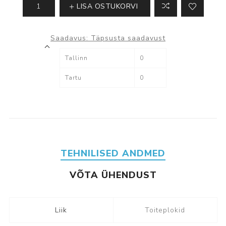
LISA OSTUKORVI
Saadavus:
Täpsusta saadavust
Tallinn
0
Tartu
0
TEHNILISED ANDMED
VÕTA ÜHENDUST
Liik
Toiteplokid