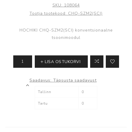
SKU:
108064
Tootja tootekood:
CHQ-SZM2(SCI)
HOCHIKI CHQ-SZM2(SCI) konventsionaalne
tsoonimoodul
LISA OSTUKORVI
Saadavus:
Täpsusta saadavust
Tallinn
0
Tartu
0