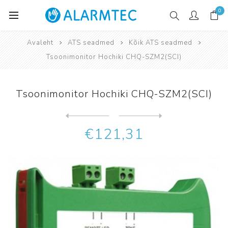
0
Avaleht
ATS seadmed
Kõik ATS seadmed
Tsoonimonitor Hochiki CHQ-SZM2(SCI)
Tsoonimonitor Hochiki CHQ-SZM2(SCI)
Järgmine
toode
Eelmine toode
€121,31